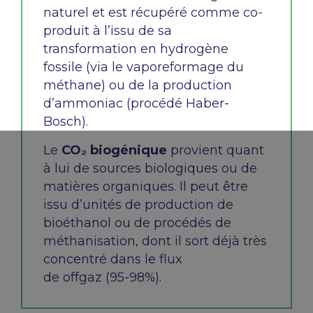
naturel et
est
récupéré comme co-
produit à l’issu de
s
a
transformation
en hydrogène
fossile
(via le vaporeformage du
méthane) ou de
la
production
d’ammoniac
(procédé Hab
e
r-
Bosch).
Le
CO₂ biogénique
provient quant
à lui de sources biologiques ou de
matières organiques.
Il peut être
issu d’unités de production de
bioéthanol
ou
de procédés de
méthanisatio
n, dont il sort
déjà très
concentré dans le flux
de
offgaz
(95-98%).