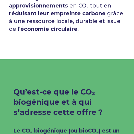
approvisionnements
en CO₂ tout en
réduisant leur empreinte carbone
grâce
à une ressource locale, durable et issue
de l’
économie circulaire
.
Qu’est-ce que le CO₂
biogénique et à qui
s’adresse cette offre ?​
Le CO₂ biogénique (ou bioCO₂) est un