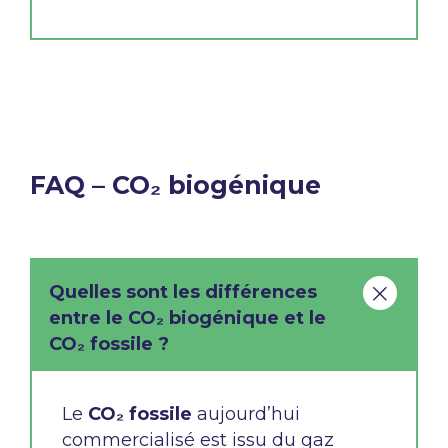
FAQ – CO₂ biogénique
Quelles sont les différences
entre le CO₂ biogénique et le
CO₂ fossile ?
Le
CO₂ fossile
aujourd’hui
commercialisé est issu du
gaz