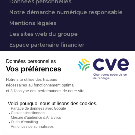
Données
personnelles
Notre démarche
numérique responsable
Mentions légales
Les sites web du groupe
Espace partenaire
financier
Nous suivre :
Entreprise
à mission