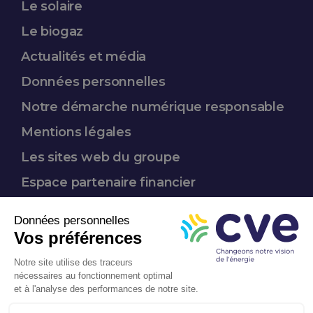
Le solaire
Le biogaz
Actualités et média
Données
personnelles
Notre démarche
numérique responsable
Mentions légales
Les sites web du groupe
Espace partenaire
financier
Nous suivre :
Entreprise
à mission