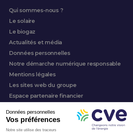
Qui sommes-nous ?
Le solaire
Le biogaz
Actualités et média
Données
personnelles
Notre démarche
numérique responsable
Mentions légales
Les sites web du groupe
Espace partenaire
financier
Nous suivre :