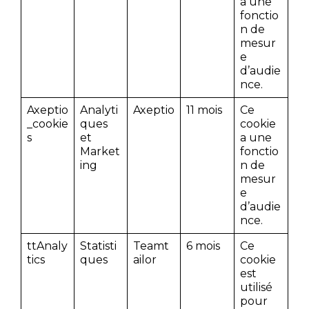
a une
fonctio
n de
mesur
e
d’audie
nce.
Axeptio
Analyti
Axeptio
11 mois
Ce
_cookie
ques
cookie
s
et
a une
Market
fonctio
ing
n de
mesur
e
d’audie
nce.
ttAnaly
Statisti
Teamt
6 mois
Ce
tics
ques
ailor
cookie
est
utilisé
pour