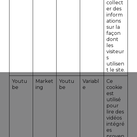
collect
er des
inform
ations
sur la
façon
dont
les
visiteur
s
utilisen
t le site.
Youtu
Market
Youtu
Variabl
Ce
be
ing
be
e
cookie
est
utilisé
pour
lire des
vidéos
intégré
es
proven