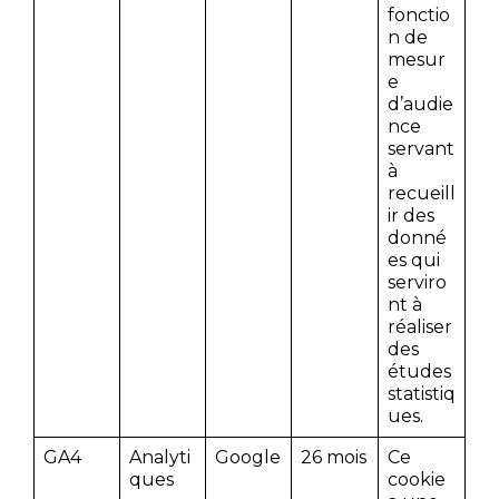
fonctio
n de
mesur
e
d’audie
nce
servant
à
recueill
ir des
donné
es qui
serviro
nt à
réaliser
des
études
statistiq
ues.
GA4
Analyti
Google
26 mois
Ce
ques
cookie