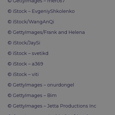
© GettyImages – merc67
© iStock – EvgeniyShkolenko
© iStock/WangAnQi
© GettyImages/Frank and Helena
© iStock/JaySi
© iStock – svetikd
© iStock – a369
© iStock – viti
© GettyImages – onurdongel
© GettyImages – Bim
© GettyImages – Jetta Productions Inc