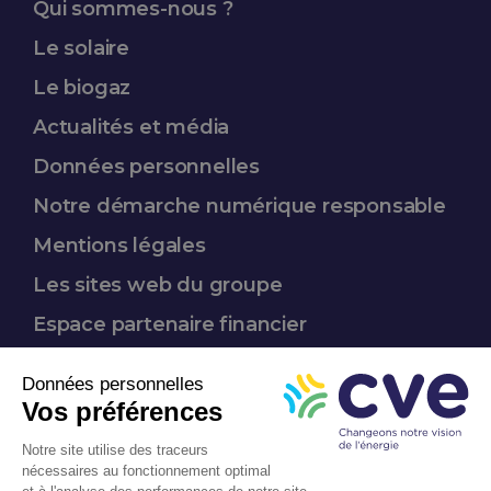
Qui sommes-nous ?
Le solaire
Le biogaz
Actualités et média
Données
personnelles
Notre démarche
numérique responsable
Mentions légales
Les sites web du groupe
Espace partenaire
financier
Nous suivre :