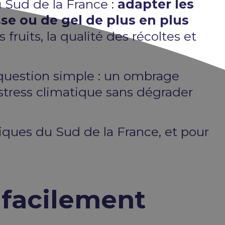
u Sud de la France :
adapter les
se ou de gel de plus en plus
fruits, la qualité des récoltes et
 question simple : un ombrage
 stress climatique sans dégrader
tiques du Sud de la France, et pour
 facilement