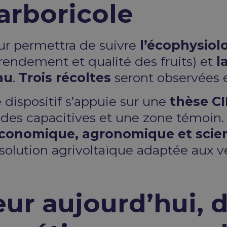
 arboricole
ur permettra de suivre
l’écophysiol
rendement et qualité des fruits) et
l
au
.
Trois récoltes
seront observées 
dispositif s’appuie sur une
thèse C
des capacitives et une zone témoin. 
économique, agronomique et scien
olution agrivoltaïque adaptée aux ve
r aujourd’hui, d