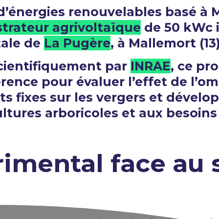
’énergies renouvelables basé à Ma
trateur agrivoltaïque
de 50 kWc i
tale de
La Pugère
, à Mallemort (13
scientifiquement par
INRAE
, ce pr
rence pour évaluer l’effet de l’
 fixes sur les vergers et dévelop
ltures arboricoles et aux besoin
imental face au 