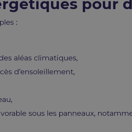
nergétiques pour
ples :
s des aléas climatiques,
xcès d’ensoleillement,
eau,
favorable sous les panneaux, notamme