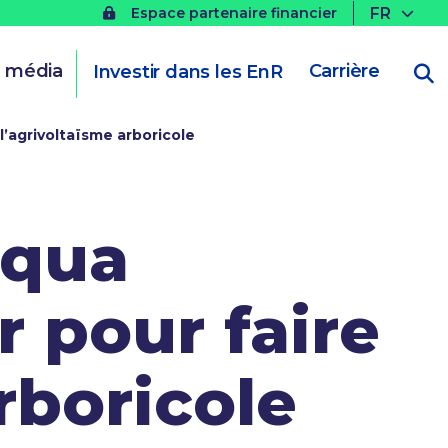
FR
Espace partenaire financier
t média
Carrière
Investir dans les EnR
l’agrivoltaïsme arboricole
Aqua
r pour faire
rboricole