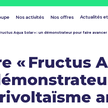
Actualités e
oupe
Nos activités
Nos offres
ructus Aqua Solar » : un démonstrateur pour faire avancer 
e « Fructus 
 démonstrateu
rivoltaïsme a