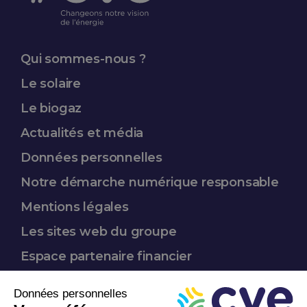
Qui sommes-nous ?
Le solaire
Le biogaz
Actualités et média
Données
personnelles
Notre démarche
numérique responsable
Mentions légales
Les sites web du groupe
Espace partenaire
financier
Nous suivre :