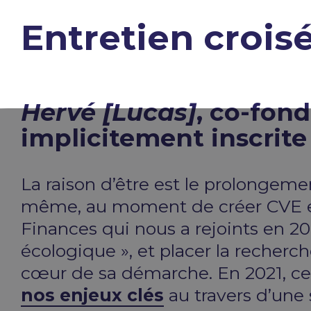
Entretien crois
Hervé [Lucas]
, co-fon
implicitement inscrite
La raison d’être est le prolongeme
même, au moment de créer CVE et
Finances qui nous a rejoints en 201
écologique », et placer la recher
cœur de sa démarche. En 2021, cell
nos enjeux clés
au travers d’une 