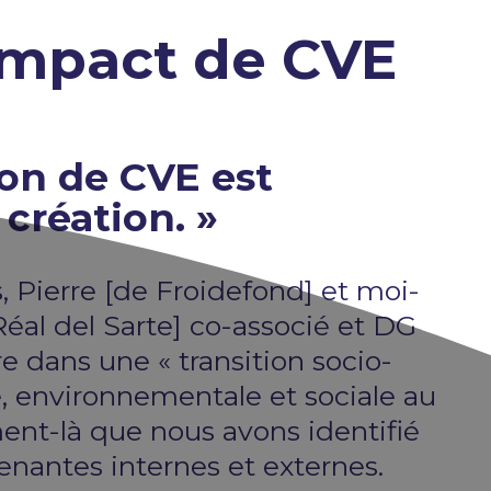
 Impact de CVE
ion de CVE est
 création. »
, Pierre [de Froidefond] et moi-
l del Sarte] co-associé et DG
re dans une « transition socio-
, environnementale et sociale au
ment-là que nous avons identifié
renantes internes et externes.