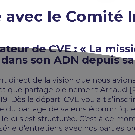
é avec le Comité
dateur de CVE : « La miss
 dans son ADN depuis sa
nt direct de la vision que nous avions
 que partage pleinement Arnaud [Réa
9. Dès le départ, CVE voulait s’inscri
che du partage de valeurs économique
e-ci s’est structurée. C’est à ce mo
série d’entretiens avec nos parties p