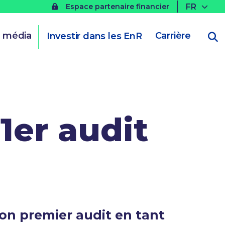
FR
Espace partenaire financier
t média
Carrière
Investir dans les EnR
1er audit
son premier audit en tant