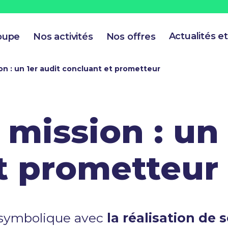
Actualités e
oupe
Nos activités
Nos offres
on : un 1er audit concluant et prometteur
 mission : un 
t prometteur
e symbolique avec
la réalisation de 